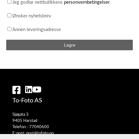
Jeg godtar nettbutikkens
personvernbetingelser
.
Ønsker nyhetsbrev
Annen leveringsadresse
To-Foto AS
Sjøgata 3
9405 Harstad
Telefon: :
77040600
E-post:
post@tofoto.no