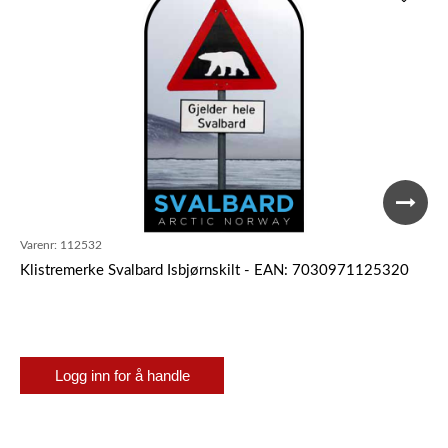
Varenr:
112532
Klistremerke Svalbard Isbjørnskilt - EAN: 7030971125320
Logg inn for å handle