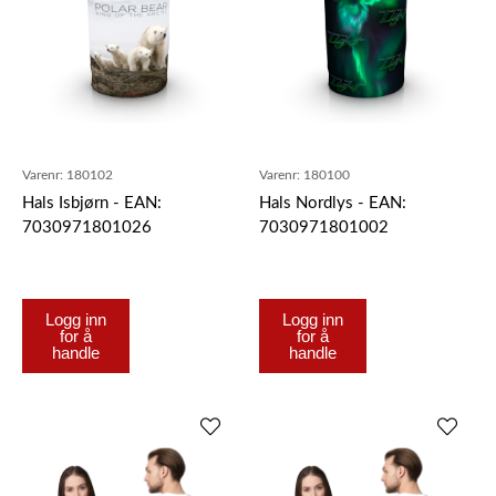
Varenr:
180102
Varenr:
180100
Hals Isbjørn - EAN:
Hals Nordlys - EAN:
7030971801026
7030971801002
Logg inn
Logg inn
for å
for å
handle
handle