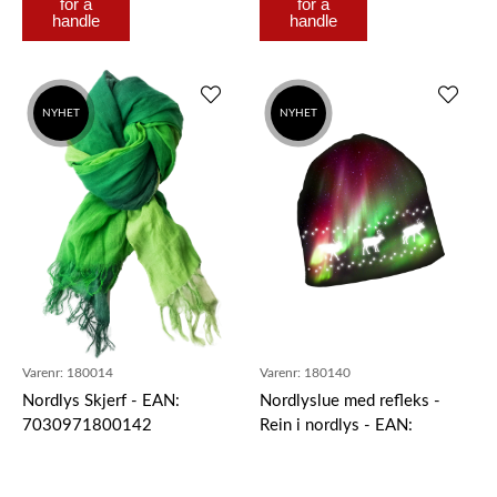
for å
for å
handle
handle
NYHET
NYHET
Varenr:
180014
Varenr:
180140
Nordlys Skjerf - EAN:
Nordlyslue med refleks -
7030971800142
Rein i nordlys - EAN:
7030971801408