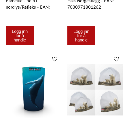
Barnelue - Rein i
Hals Norgesflagg - EAN:
nordlys/Refleks - EAN:
7030971801262
7030971801354
Logg inn
Logg inn
for å
for å
handle
handle