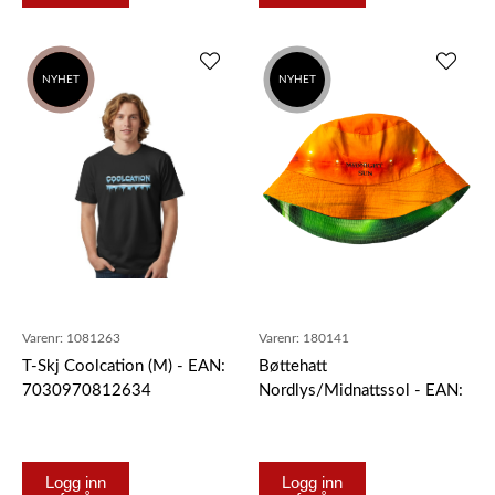
NYHET
SALG
NYHET
Varenr:
1081263
Varenr:
180141
T-Skj Coolcation (M) - EAN:
Bøttehatt
7030970812634
Nordlys/Midnattssol - EAN:
7030971801415
Logg inn
Logg inn