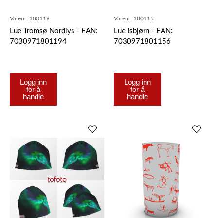
Varenr:
180119
Varenr:
180115
Lue Tromsø Nordlys - EAN:
Lue Isbjørn - EAN:
7030971801194
7030971801156
Logg inn
Logg inn
for å
for å
handle
handle