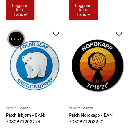
Logg inn
Logg inn
for å
for å
handle
handle
NYHET
Varenr:
120227
Varenr:
120225
Patch Isbjørn - EAN:
Patch Nordkapp - EAN:
7030971202274
7030971202250