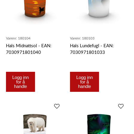
Varenr:
180104
Varenr:
180103
Hals Midnattsol - EAN:
Hals Lundefugl - EAN:
7030971801040
7030971801033
Logg inn
Logg inn
for å
for å
handle
handle