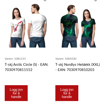
Varenr:
1081155
Varenr:
1081020
T-skj Arctic Circle (S) - EAN:
T-skj Nordlys Heldekk (XXL)
7030970811552
- EAN: 7030970810203
Logg inn
Logg inn
for å
for å
handle
handle