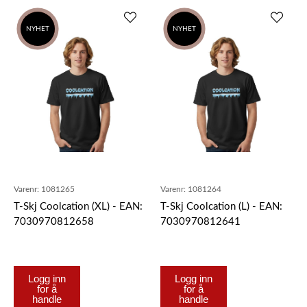
NYHET
SALG
NYHET
SALG
Varenr:
1081265
Varenr:
1081264
T-Skj Coolcation (XL) - EAN:
T-Skj Coolcation (L) - EAN:
7030970812658
7030970812641
Logg inn
Logg inn
for å
for å
handle
handle