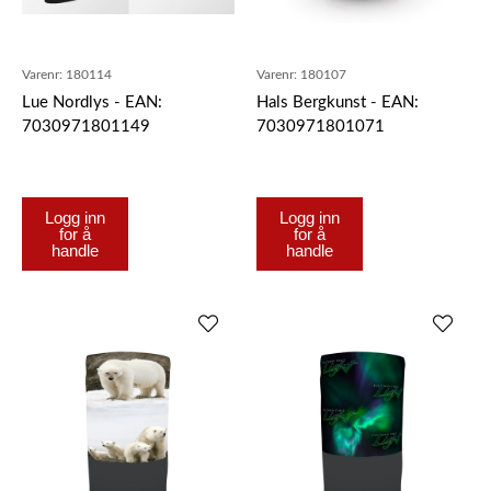
Varenr:
180114
Varenr:
180107
Lue Nordlys - EAN:
Hals Bergkunst - EAN:
7030971801149
7030971801071
Logg inn
Logg inn
for å
for å
handle
handle