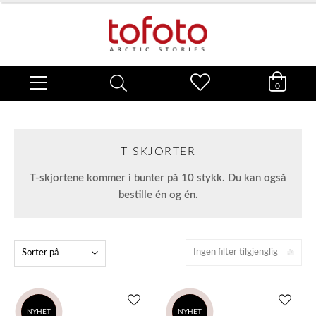
0
T-SKJORTER
T-skjortene kommer i bunter på 10 stykk. Du kan også
bestille én og én.
Ingen filter tilgjenglig
Sorter på
NYHET
SALG
NYHET
SALG