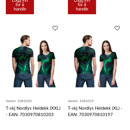
Logg inn
Logg inn
for å
for å
handle
handle
Varenr:
1081020
Varenr:
1081019
T-skj Nordlys Heldekk (XXL)
T-skj Nordlys Heldekk (XL) -
- EAN: 7030970810203
EAN: 7030970810197