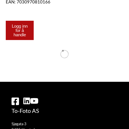
EAN: 7030970810166
Logg inn
for å
handle
To-Foto AS
Sjøgata 3