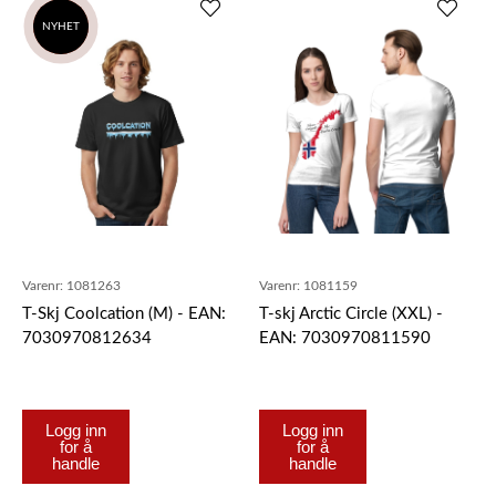
NYHET
SALG
Varenr:
1081263
Varenr:
1081159
T-Skj Coolcation (M) - EAN:
T-skj Arctic Circle (XXL) -
7030970812634
EAN: 7030970811590
Logg inn
Logg inn
for å
for å
handle
handle