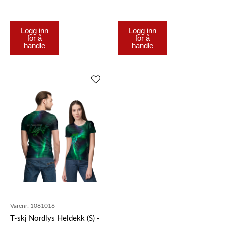
Logg inn
Logg inn
for å
for å
handle
handle
Varenr:
1081016
T-skj Nordlys Heldekk (S) -