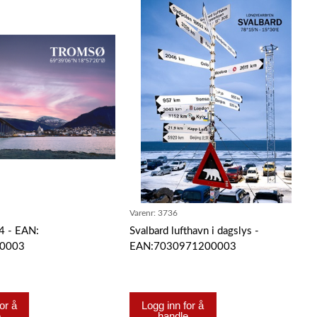
Varenr:
3736
4 - EAN:
Svalbard lufthavn i dagslys -
0003
EAN:7030971200003
or å
Logg inn for å
e
handle