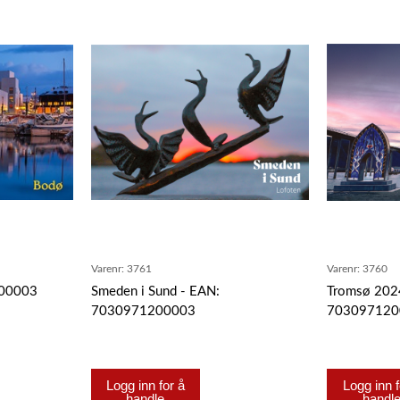
Varenr:
3761
Varenr:
3760
200003
Smeden i Sund - EAN:
Tromsø 202
7030971200003
703097120
Logg inn for å
Logg inn f
handle
handl