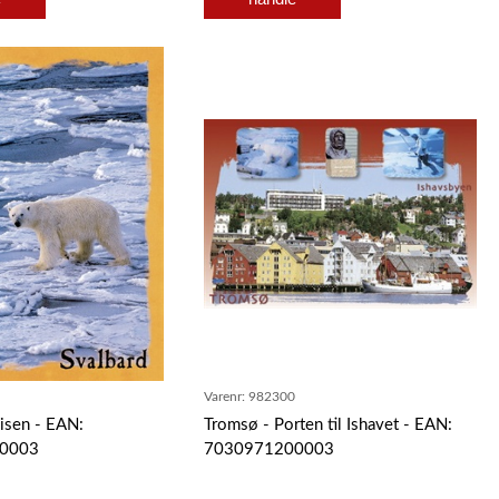
5
Varenr:
982300
ivisen - EAN:
Tromsø - Porten til Ishavet - EAN:
0003
7030971200003