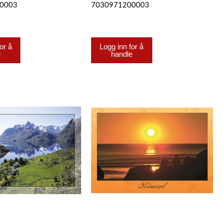
0003
7030971200003
or å
Logg inn for å
e
handle