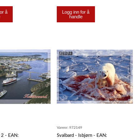
or å
Logg inn for å
e
handle
9
Varenr:
972149
 2 - EAN:
Svalbard - Isbjørn - EAN: