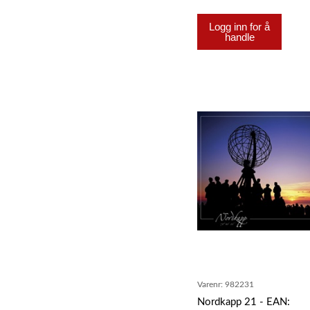
Logg inn for å
handle
Varenr:
982231
Nordkapp 21 - EAN: