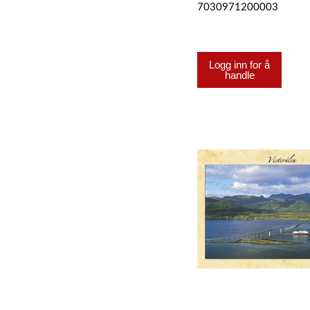
7030971200003
Logg inn for å
handle