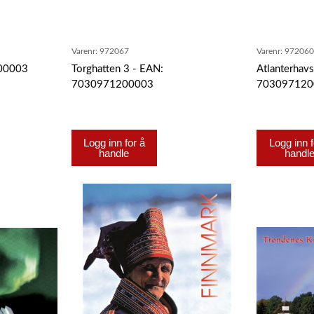
Varenr:
972067
Varenr:
97206
200003
Torghatten 3 - EAN:
Atlanterhav
7030971200003
703097120
Logg inn for å
Logg inn f
handle
handl