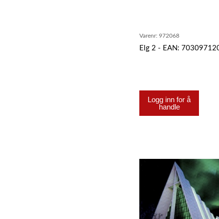
Varenr:
972068
Elg 2 - EAN: 7030971
Logg inn for å
handle