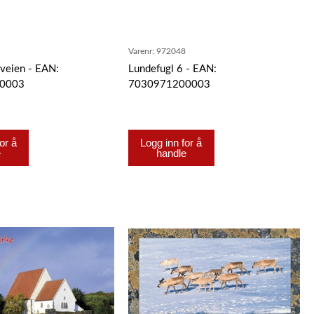
0
Varenr:
972048
sveien - EAN:
Lundefugl 6 - EAN:
0003
7030971200003
or å
Logg inn for å
e
handle