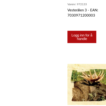
Varenr:
972133
Vesterålen 3 - EAN:
7030971200003
Logg inn for å
handle