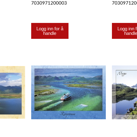
7030971200003
703097120
Logg inn for å
Logg inn f
handle
handl