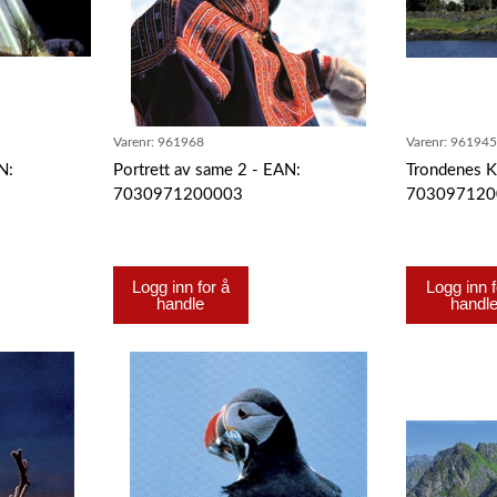
Varenr:
961968
Varenr:
96194
N:
Portrett av same 2 - EAN:
Trondenes K
7030971200003
703097120
Logg inn for å
Logg inn f
handle
handl