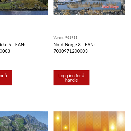
5
Varenr:
961911
irke 5 - EAN:
Nord-Norge 8 - EAN:
0003
7030971200003
or å
Logg inn for å
e
handle