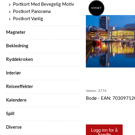
Portkort Med Bevegelig Motiv
NYHET
Postkort Panorama
Postkort Vanlig
Magneter
Bekledning
Ryddekroken
Interiør
Reiseeffekter
Varenr:
3774
Bodø - EAN: 7030971
Kalendere
Spill
Diverse
Logg inn for å
handle