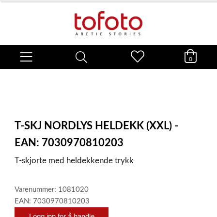
0
T-SKJ NORDLYS HELDEKK (XXL) -
EAN: 7030970810203
T-skjorte med heldekkende trykk
Varenummer: 1081020
EAN: 7030970810203
Logg inn for å handle