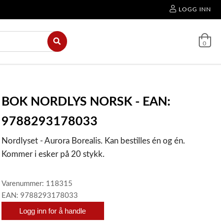
LOGG INN
0
BOK NORDLYS NORSK - EAN:
9788293178033
Nordlyset - Aurora Borealis. Kan bestilles én og én.
Kommer i esker på 20 stykk.
Varenummer: 118315
EAN: 9788293178033
Logg inn for å handle