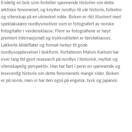
Endelig en bok som forteller spennende historier om dette
arktiske fenomenet, og knytter nordlys til vår historie, folketro
og vitenskap på en utmerket måte. Boken er rikt illustrert med
spektakulære nordlysmotiver som er fotografert av norske
fotogrtafer i verdensklasse. Flere av fotografiene er høyt
premiert internasjonalt og trykkvaliteten er førsteklasses.
Lakkerte bildeflater og format innbyr til gode
nordlysopplevelser i bokform. Forfatteren Malvin Karlsen har
over lang tid gjort reasearch på nordlys i historisk, mytisk og
vitenskapelig perspektiv. Han har ført i penn en spennende og
leseverdig historie om dette fenomenets mange sider. Boken
er på norsk, men vi har den også på engelsk, tysk og japansk.