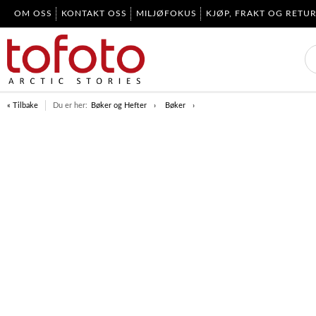
OM OSS
KONTAKT OSS
MILJØFOKUS
KJØP, FRAKT OG RETU
« Tilbake
Du er her:
Bøker og Hefter
Bøker