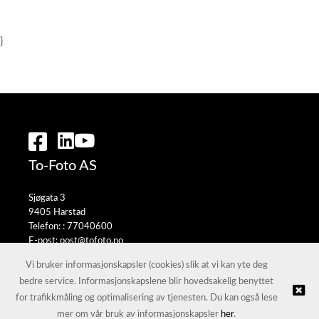
}
To-Foto AS
Sjøgata 3
9405 Harstad
Telefon: :
77040600
E-post:
post@tofoto.no
Selgerportal
Vi bruker informasjonskapsler (cookies) slik at vi kan yte deg
bedre service. Informasjonskapslene blir hovedsakelig benyttet
for trafikkmåling og optimalisering av tjenesten. Du kan også lese
© To-Foto AS |
Nettbutikk levert av Kréatif
mer om vår bruk av informasjonskapsler
her
.