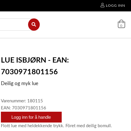
LOGG INN
0
LUE ISBJØRN - EAN:
7030971801156
Deilig og myk lue
Varenummer: 180115
EAN: 7030971801156
Logg inn for å handle
Flott lue med heldekkende trykk. Fôret med deilig bomull.