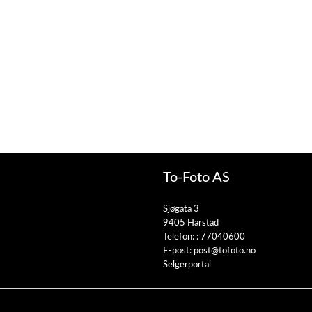
To-Foto AS
Sjøgata 3
9405 Harstad
Telefon: :
77040600
E-post:
post@tofoto.no
Selgerportal