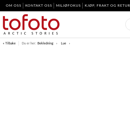
OM OSS
KONTAKT OSS
MILJØFOKUS
KJØP, FRAKT OG RETU
« Tilbake
Du er her:
Bekledning
Lue