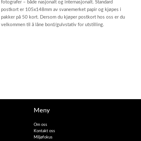
fotografer – både nasjonalt og internasjonalt. Standard
postkort er 105x148mm av svanemerket papir og kjøpes i
pakker på 50 kort. Dersom du kjøper postkort hos oss er du
velkommen til å låne bord/gulvstativ for utstilling.
Meny
Om oss
Kontakt oss
Miljøfokus