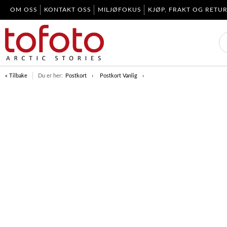
OM OSS
KONTAKT OSS
MILJØFOKUS
KJØP, FRAKT OG RETU
« Tilbake
Du er her:
Postkort
Postkort Vanlig