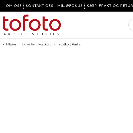
OM OSS
KONTAKT OSS
MILJØFOKUS
KJØP, FRAKT OG RETU
« Tilbake
Du er her:
Postkort
Postkort Vanlig