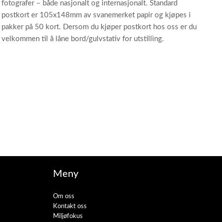
fotografer – både nasjonalt og internasjonalt. Standard
postkort er 105x148mm av svanemerket papir og kjøpes i
pakker på 50 kort. Dersom du kjøper postkort hos oss er du
velkommen til å låne bord/gulvstativ for utstilling.
Meny
Om oss
Kontakt oss
Miljøfokus