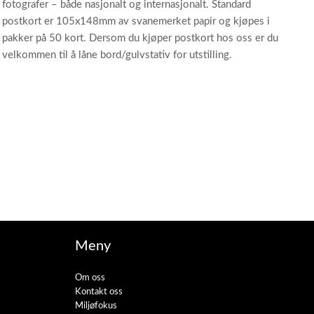
fotografer – både nasjonalt og internasjonalt. Standard
postkort er 105x148mm av svanemerket papir og kjøpes i
pakker på 50 kort. Dersom du kjøper postkort hos oss er du
velkommen til å låne bord/gulvstativ for utstilling.
Meny
Om oss
Kontakt oss
Miljøfokus