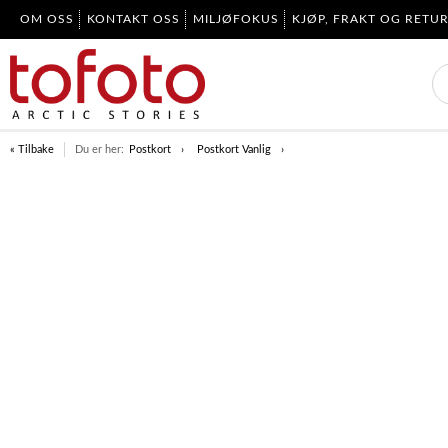
OM OSS
KONTAKT OSS
MILJØFOKUS
KJØP, FRAKT OG RETU
« Tilbake
Du er her:
Postkort
Postkort Vanlig