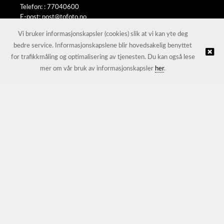
Telefon: :
77040600
E-post:
post@tofoto.no
Selgerportal
Vi bruker informasjonskapsler (cookies) slik at vi kan yte deg
bedre service. Informasjonskapslene blir hovedsakelig benyttet
for trafikkmåling og optimalisering av tjenesten. Du kan også lese
© To-Foto AS |
Nettbutikk levert av Kréatif
mer om vår bruk av informasjonskapsler
her
.