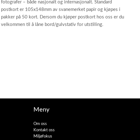
fotografer – både nasjonalt og internasjonalt. Standard
postkort er 105x148mm av svanemerket papir og kjøpes i
pakker på 50 kort. Dersom du kjøper postkort hos oss er du
velkommen til å låne bord/gulvstativ for utstilling.
Meny
Om oss
Kontakt oss
Miljøfokus