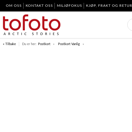
OM OSS
KONTAKT OSS
MILJØFOKUS
KJØP, FRAKT OG RETU
« Tilbake
Du er her:
Postkort
Postkort Vanlig