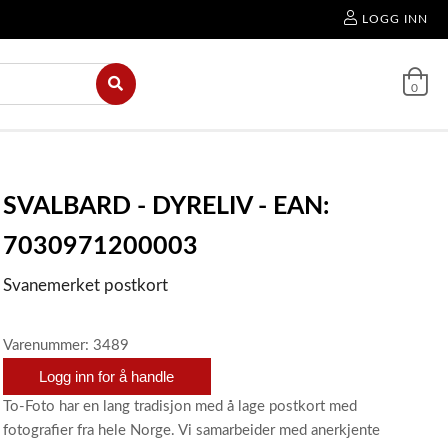
LOGG INN
0
SVALBARD - DYRELIV - EAN:
7030971200003
Svanemerket postkort
Varenummer: 3489
Logg inn for å handle
To-Foto har en lang tradisjon med å lage postkort med
fotografier fra hele Norge. Vi samarbeider med anerkjente