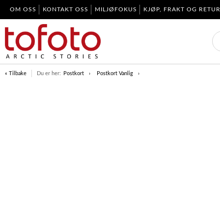
OM OSS
KONTAKT OSS
MILJØFOKUS
KJØP, FRAKT OG RETU
« Tilbake
Du er her:
Postkort
Postkort Vanlig