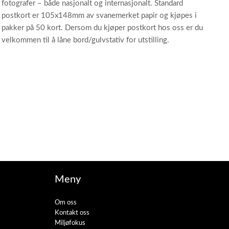
fotografer – både nasjonalt og internasjonalt. Standard
postkort er 105x148mm av svanemerket papir og kjøpes i
pakker på 50 kort. Dersom du kjøper postkort hos oss er du
velkommen til å låne bord/gulvstativ for utstilling.
Meny
Om oss
Kontakt oss
Miljøfokus