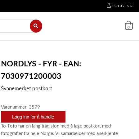
LOGG INN
0
NORDLYS - FYR - EAN:
7030971200003
Svanemerket postkort
Varenummer: 3579
Logg inn for å handle
To-Foto har en lang tradisjon med å lage postkort med
fotografier fra hele Norge. Vi samarbeider med anerkjente