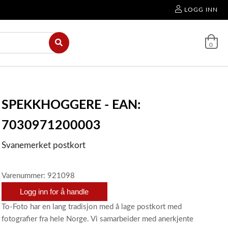
LOGG INN
0
SPEKKHOGGERE - EAN:
7030971200003
Svanemerket postkort
Varenummer: 921098
Logg inn for å handle
To-Foto har en lang tradisjon med å lage postkort med
fotografier fra hele Norge. Vi samarbeider med anerkjente