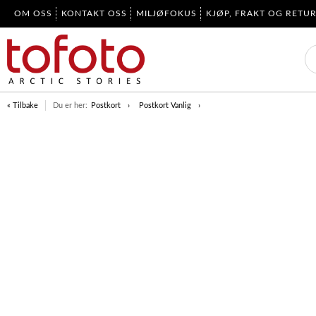
OM OSS
KONTAKT OSS
MILJØFOKUS
KJØP, FRAKT OG RETU
« Tilbake
Du er her:
Postkort
Postkort Vanlig