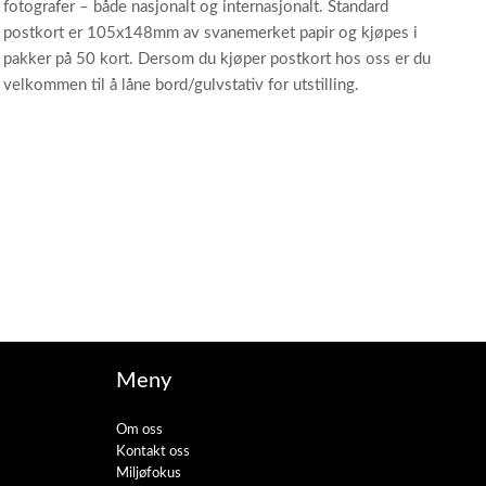
fotografer – både nasjonalt og internasjonalt. Standard
postkort er 105x148mm av svanemerket papir og kjøpes i
pakker på 50 kort. Dersom du kjøper postkort hos oss er du
velkommen til å låne bord/gulvstativ for utstilling.
Meny
Om oss
Kontakt oss
Miljøfokus