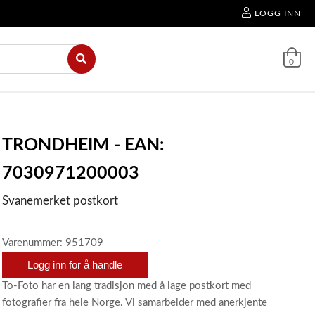
LOGG INN
0
TRONDHEIM - EAN:
7030971200003
Svanemerket postkort
Varenummer: 951709
Logg inn for å handle
To-Foto har en lang tradisjon med å lage postkort med
fotografier fra hele Norge. Vi samarbeider med anerkjente