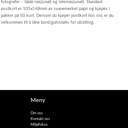
fotografer – både nasjonalt og internasjonalt. Standard
postkort er 105x148mm av svanemerket papir og kjøpes i
pakker på 50 kort. Dersom du kjøper postkort hos oss er du
velkommen til å låne bord/gulvstativ for utstilling.
Meny
Om oss
Kontakt oss
Miljøfokus