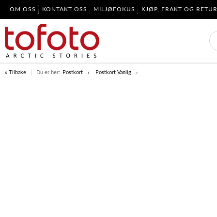
OM OSS
KONTAKT OSS
MILJØFOKUS
KJØP, FRAKT OG RETU
« Tilbake
Du er her:
Postkort
Postkort Vanlig