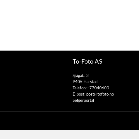
To-Foto AS
Sjøgata 3
9405 Harstad
Telefon: :
77040600
E-post:
post@tofoto.no
Selgerportal