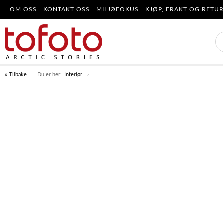
OM OSS
KONTAKT OSS
MILJØFOKUS
KJØP, FRAKT OG RETU
« Tilbake
Du er her:
Interiør