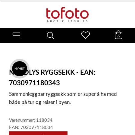
0
NYHET
NORDLYS RYGGSEKK - EAN:
7030971180343
Sammenleggbar ryggsekk som er super å ha med
både på tur og reiser i byen.
Varenummer: 118034
EAN: 703097118034