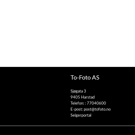
To-Foto AS
Sjøgata 3
9405 Harstad
Telefon: :
77040600
E-post:
post@tofoto.no
Selgerportal