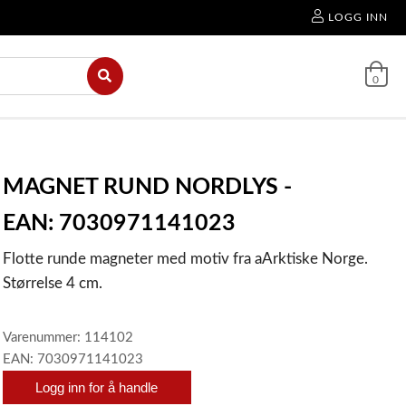
LOGG INN
0
MAGNET RUND NORDLYS -
EAN: 7030971141023
Flotte runde magneter med motiv fra aArktiske Norge.
Størrelse 4 cm.
Varenummer: 114102
EAN: 7030971141023
Logg inn for å handle