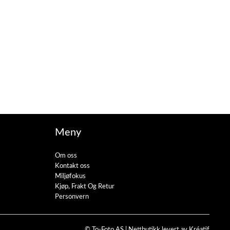
Meny
Om oss
Kontakt oss
Miljøfokus
Kjøp, Frakt Og Retur
Personvern
© To-Foto AS |
Nettbutikk levert av Kréatif