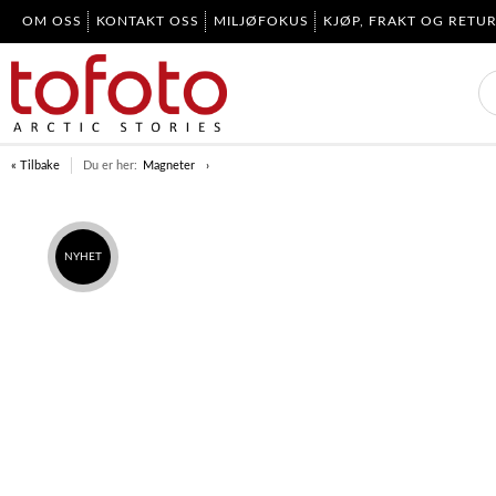
OM OSS
KONTAKT OSS
MILJØFOKUS
KJØP, FRAKT OG RETU
« Tilbake
Du er her:
Magneter
NYHET