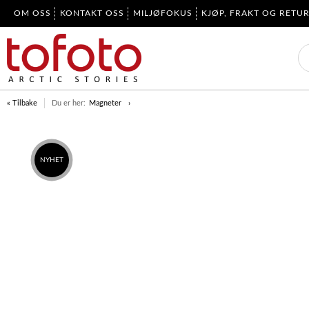
OM OSS
KONTAKT OSS
MILJØFOKUS
KJØP, FRAKT OG RETU
« Tilbake
Du er her:
Magneter
NYHET