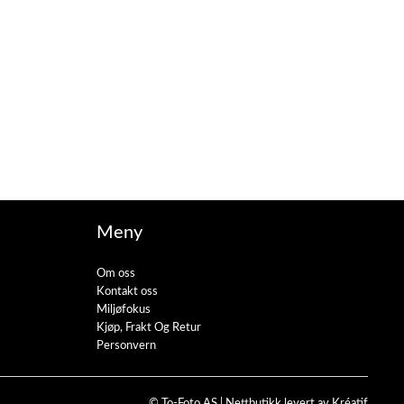
Meny
Om oss
Kontakt oss
Miljøfokus
Kjøp, Frakt Og Retur
Personvern
© To-Foto AS |
Nettbutikk levert av Kréatif