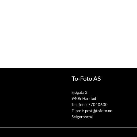
To-Foto AS
Sjøgata 3
9405 Harstad
Telefon: :
77040600
E-post:
post@tofoto.no
Selgerportal