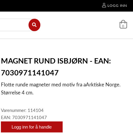
LOGG INN
0
MAGNET RUND ISBJØRN - EAN:
7030971141047
Flotte runde magneter med motiv fra aArktiske Norge.
Størrelse 4 cm.
Varenummer: 114104
EAN: 7030971141047
Logg inn for å handle