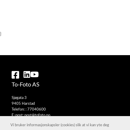
}
To-Foto AS
Sjøgata 3
9405 Harstad
Telefon: :
77040600
E-post:
post@tofoto.no
Selgerportal
Vi bruker informasjonskapsler (cookies) slik at vi kan yte deg