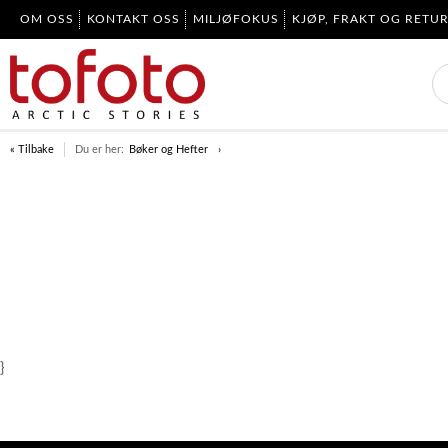
OM OSS
KONTAKT OSS
MILJØFOKUS
KJØP, FRAKT OG RETU
« Tilbake
Du er her:
Bøker og Hefter
}