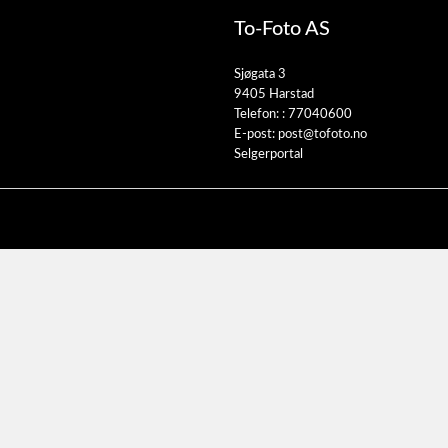
To-Foto AS
Sjøgata 3
9405 Harstad
Telefon: :
77040600
E-post:
post@tofoto.no
Selgerportal