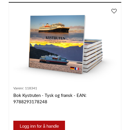
Varenr:
118341
Bok Kystruten - Tysk og fransk - EAN:
9788293178248
Logg inn for å handle