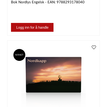
Bok Nordlys Engelsk - EAN: 9788293178040
Logg inn for å handle
NYHET