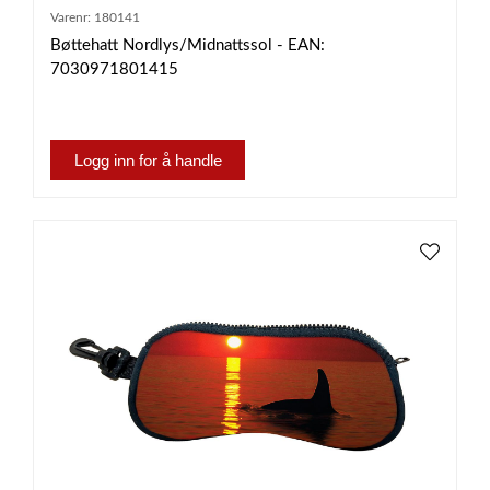
Varenr:
180141
Bøttehatt Nordlys/Midnattssol - EAN:
7030971801415
Logg inn for å handle