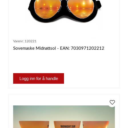
Varenr:
120221
Sovemaske Midnattsol - EAN: 7030971202212
Logg inn for å handle