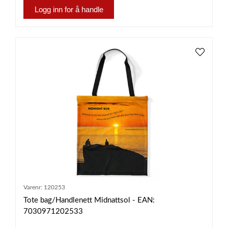
Logg inn for å handle
Varenr:
120253
Tote bag/Handlenett Midnattsol - EAN:
7030971202533