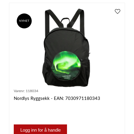
NYHET
Varenr:
118034
Nordlys Ryggsekk - EAN: 7030971180343
Logg inn for å handle