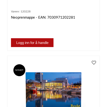
Varenr:
120228
Neoprenmappe - EAN: 7030971202281
Logg inn for å handle
NYHET