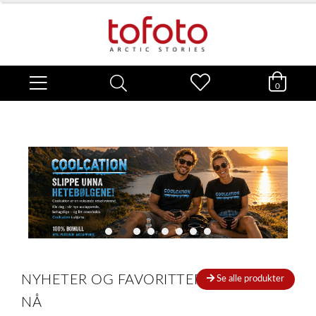
0
NYHETER OG FAVORITTER AKKURAT
Se alle produkter
NÅ