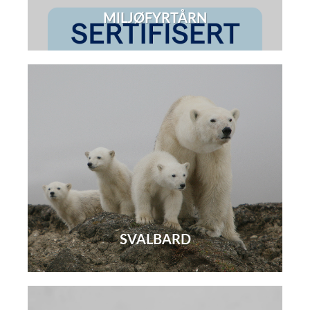
MILJØFYRTÅRN
SVALBARD