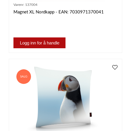
Varenr:
137004
Magnet XL Nordkapp - EAN: 7030971370041
Logg inn for å handle
SALG