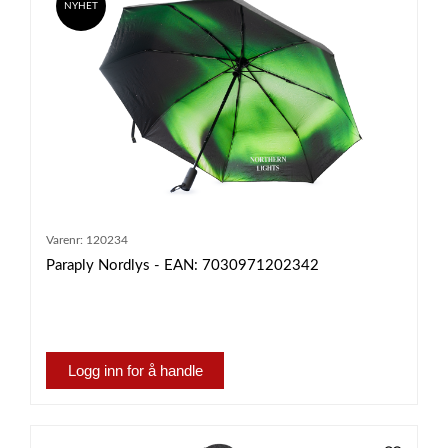
NYHET
Varenr:
120234
Paraply Nordlys - EAN: 7030971202342
Logg inn for å handle