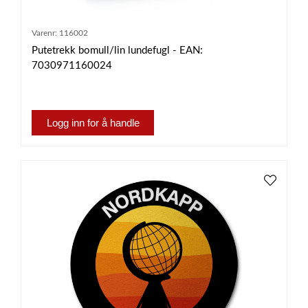
Varenr:
116002
Putetrekk bomull/lin lundefugl - EAN:
7030971160024
Logg inn for å handle