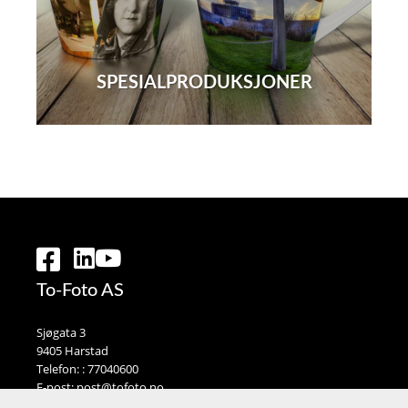
SPESIALPRODUKSJONER
To-Foto AS
Sjøgata 3
9405 Harstad
Telefon: :
77040600
E-post:
post@tofoto.no
Selgerportal