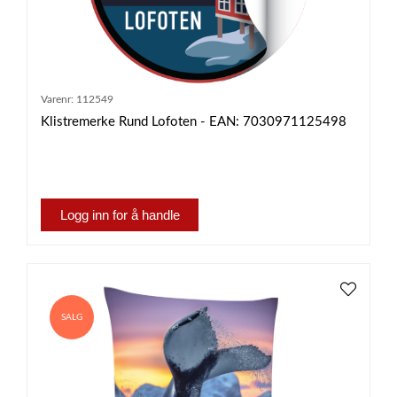
Varenr:
112549
Klistremerke Rund Lofoten - EAN: 7030971125498
Logg inn for å handle
SALG