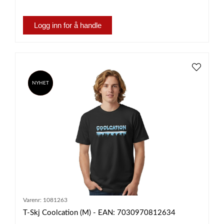
Logg inn for å handle
NYHET
SALG
Varenr:
1081263
T-Skj Coolcation (M) - EAN: 7030970812634