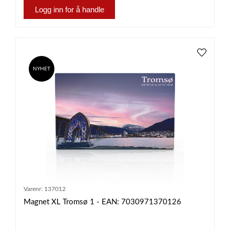
Logg inn for å handle
NYHET
Varenr:
137012
Magnet XL Tromsø 1 - EAN: 7030971370126