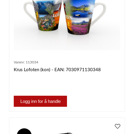
Varenr:
113034
Krus Lofoten (kon) - EAN: 7030971130348
Logg inn for å handle