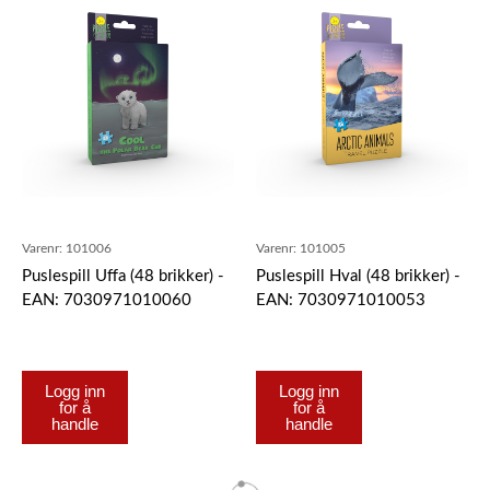
Varenr:
101006
Varenr:
101005
Puslespill Uffa (48 brikker) -
Puslespill Hval (48 brikker) -
EAN: 7030971010060
EAN: 7030971010053
Logg inn
Logg inn
for å
for å
handle
handle