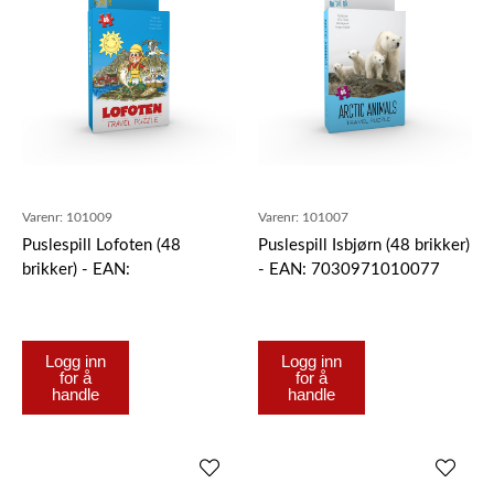
Varenr:
101009
Varenr:
101007
Puslespill Lofoten (48
Puslespill Isbjørn (48 brikker)
brikker) - EAN:
- EAN: 7030971010077
7030971010091
Logg inn
Logg inn
for å
for å
handle
handle