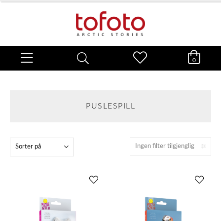
0
PUSLESPILL
Ingen filter tilgjenglig
Sorter på