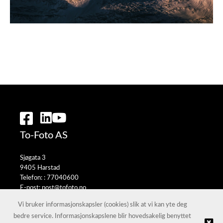
To-Foto AS
Sjøgata 3
9405 Harstad
Telefon: :
77040600
E-post:
post@tofoto.no
Selgerportal
Vi bruker informasjonskapsler (cookies) slik at vi kan yte deg
bedre service. Informasjonskapslene blir hovedsakelig benyttet