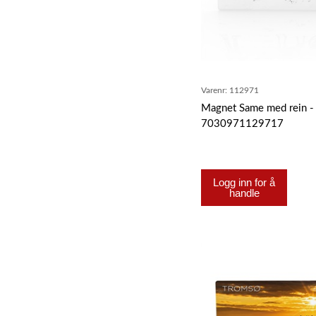
Varenr:
112971
Magnet Same med rein -
7030971129717
Logg inn for å
handle