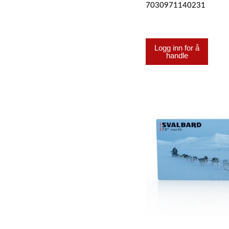
7030971140231
Logg inn for å
handle