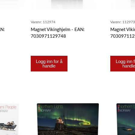
Varenr:
112974
Varenr:
11297
AN:
Magnet Vikinghjelm - EAN:
Magnet Viki
7030971129748
703097112
Logg inn for å
Logg inn f
handle
handl