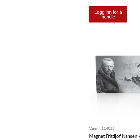
Logg inn for å
handle
Varenr:
114023
Magnet Fritdjof Nansen 