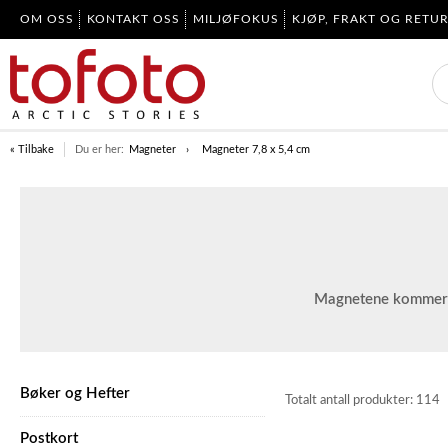
OM OSS
KONTAKT OSS
MILJØFOKUS
KJØP, FRAKT OG RETU
« Tilbake
Du er her:
Magneter
Magneter 7,8 x 5,4 cm
Magnetene kommer i 
Bøker og Hefter
Totalt antall produkter:
114
Postkort