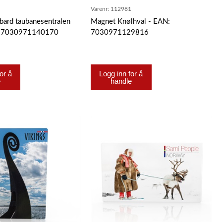
7
Varenr:
112981
bard taubanesentralen
Magnet Knølhval - EAN:
 - 7030971140170
7030971129816
or å
Logg inn for å
e
handle