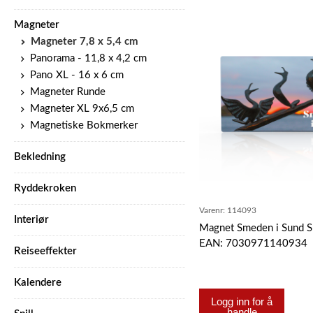
Magneter
Magneter 7,8 x 5,4 cm
Panorama - 11,8 x 4,2 cm
Pano XL - 16 x 6 cm
Magneter Runde
Magneter XL 9x6,5 cm
Magnetiske Bokmerker
Bekledning
Ryddekroken
Varenr:
114093
Interiør
Magnet Smeden i Sund S
EAN: 7030971140934
Reiseeffekter
Kalendere
Logg inn for å
handle