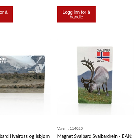
or å
Logg inn for å
e
handle
1
Varenr:
114020
bard Hvalross og Isbjørn
Magnet Svalbard Svalbardrein - EAN: