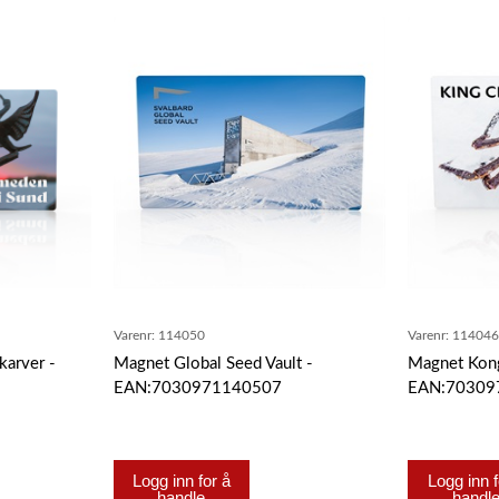
Varenr:
114050
Varenr:
11404
karver -
Magnet Global Seed Vault -
Magnet Kon
EAN:7030971140507
EAN:70309
Logg inn for å
Logg inn f
handle
handl