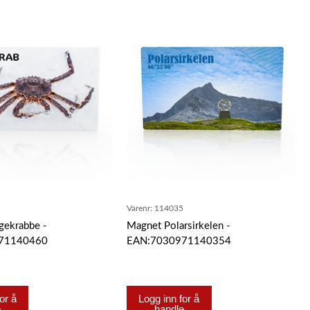
6
Varenr:
114035
gekrabbe -
Magnet Polarsirkelen -
71140460
EAN:7030971140354
or å
Logg inn for å
e
handle