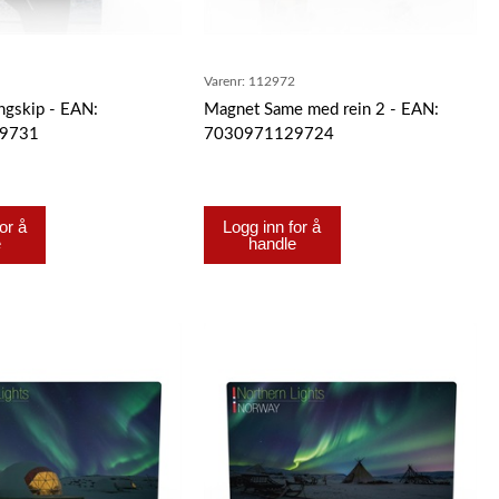
3
Varenr:
112972
ngskip - EAN:
Magnet Same med rein 2 - EAN:
9731
7030971129724
or å
Logg inn for å
e
handle