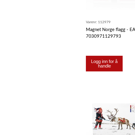
Varenr:
112979
Magnet Norge flagg - E
7030971129793
Logg inn for å
handle