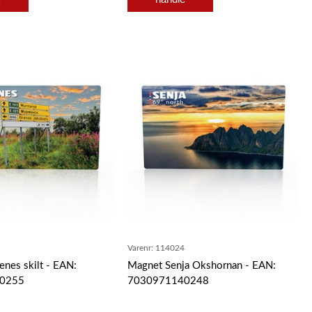
5
Varenr:
114024
enes skilt - EAN:
Magnet Senja Okshornan - EAN:
0255
7030971140248