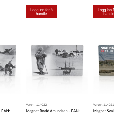
Logg inn for å
Logg inn f
handle
handl
Varenr:
114022
Varenr:
11402
- EAN:
Magnet Roald Amundsen - EAN:
Magnet Sval