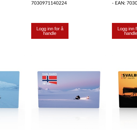
7030971140224
- EAN: 70
Logg inn for å
Logg inn f
handle
handl