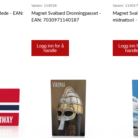
Varenr:
114018
Varenr:
11401
lede - EAN:
Magnet Svalbard Dronningpasset -
Magnet Sval
EAN: 7030971140187
midnattsol
Logg inn for å
Logg inn f
handle
handl