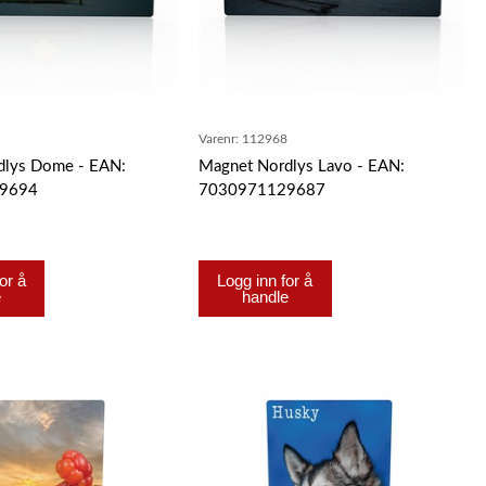
9
Varenr:
112968
dlys Dome - EAN:
Magnet Nordlys Lavo - EAN:
9694
7030971129687
or å
Logg inn for å
e
handle