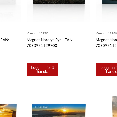
Varenr:
112970
Varenr:
11296
 EAN:
Magnet Nordlys Fyr - EAN:
Magnet Nor
7030971129700
703097112
Logg inn for å
Logg inn f
handle
handl