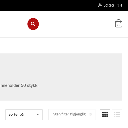
LOGG INN
0
inneholder 50 stykk.
Ingen filter tilgjenglig
Sorter på