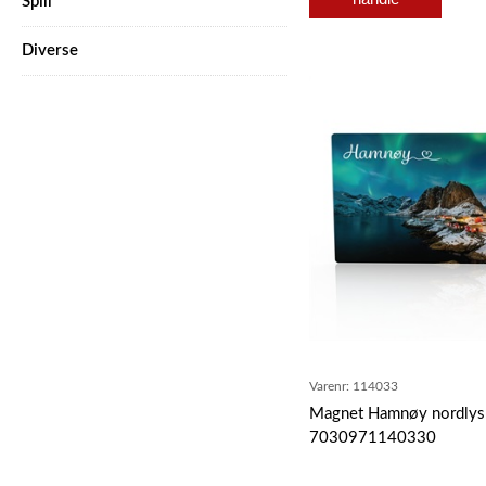
Spill
Diverse
Varenr:
114033
Magnet Hamnøy nordlys
7030971140330