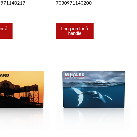
30971140217
7030971140200
or å
Logg inn for å
e
handle