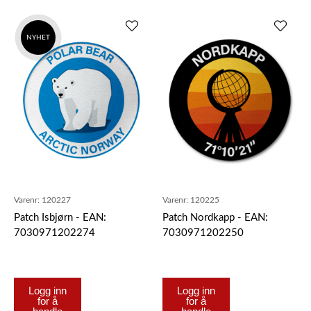
NYHET
Varenr:
120227
Varenr:
120225
Patch Isbjørn - EAN:
Patch Nordkapp - EAN:
7030971202274
7030971202250
Logg inn
Logg inn
for å
for å