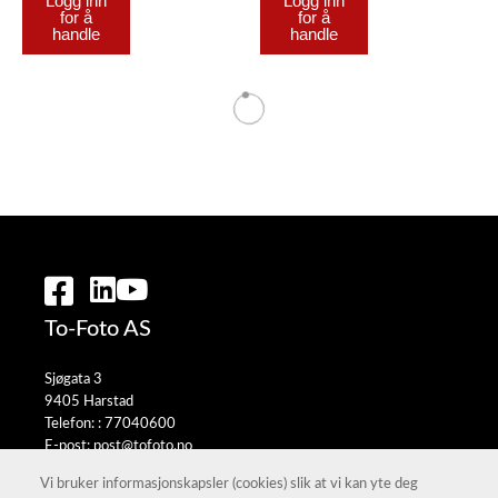
Logg inn
Logg inn
for å
for å
handle
handle
To-Foto AS
Sjøgata 3
9405 Harstad
Telefon: :
77040600
E-post:
post@tofoto.no
Selgerportal
Vi bruker informasjonskapsler (cookies) slik at vi kan yte deg