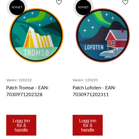
NYHET
NYHET
Varenr:
120232
Varenr:
120231
Patch Tromsø - EAN:
Patch Lofoten - EAN:
7030971202328
7030971202311
Logg inn
Logg inn
for å
for å
handle
handle