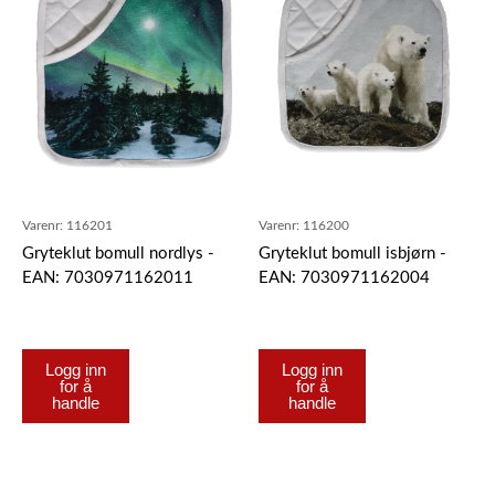
Varenr:
116201
Varenr:
116200
Gryteklut bomull nordlys -
Gryteklut bomull isbjørn -
EAN: 7030971162011
EAN: 7030971162004
Logg inn
Logg inn
for å
for å
handle
handle