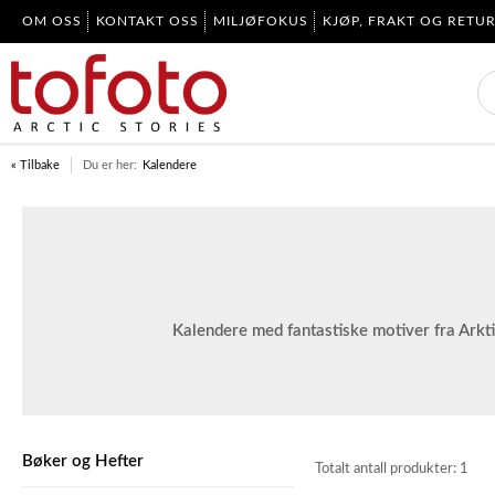
OM OSS
KONTAKT OSS
MILJØFOKUS
KJØP, FRAKT OG RETU
« Tilbake
Du er her:
Kalendere
Kalendere med fantastiske motiver fra Arkti
Bøker og Hefter
Totalt antall produkter:
1