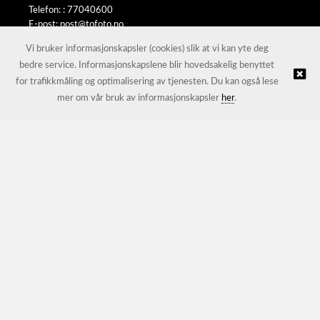
Telefon: :
77040600
E-post:
post@tofoto.no
Selgerportal
Vi bruker informasjonskapsler (cookies) slik at vi kan yte deg
bedre service. Informasjonskapslene blir hovedsakelig benyttet
for trafikkmåling og optimalisering av tjenesten. Du kan også lese
© To-Foto AS |
Nettbutikk levert av Kréatif
mer om vår bruk av informasjonskapsler
her
.