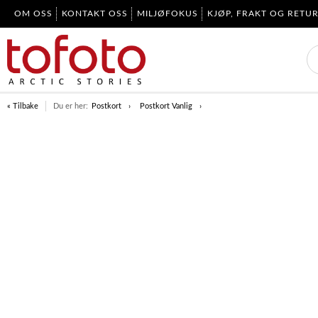
OM OSS
KONTAKT OSS
MILJØFOKUS
KJØP, FRAKT OG RETU
« Tilbake
Du er her:
Postkort
Postkort Vanlig