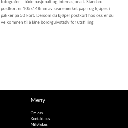
fotografer – både nasjonalt og internasjonalt. Standard
postkort er 105x148mm av svanemerket papir og kjøpes i
pakker på 50 kort. Dersom du kjøper postkort hos oss er du
velkommen til å låne bord/gulvstativ for utstilling.
Meny
Om oss
Kontakt oss
Miljøfokus