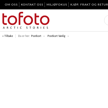
OM OSS
KONTAKT OSS
MILJØFOKUS
KJØP, FRAKT OG RETU
« Tilbake
Du er her:
Postkort
Postkort Vanlig