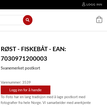
LOGG INN
0
RØST - FISKEBÅT - EAN:
7030971200003
Svanemerket postkort
Varenummer: 3539
Logg inn for å handle
To-Foto har en lang tradisjon med å lage postkort med
fotografier fra hele Norge. Vi samarbeider med anerkjente