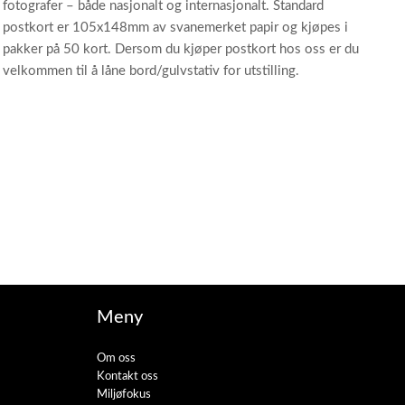
fotografer – både nasjonalt og internasjonalt. Standard
postkort er 105x148mm av svanemerket papir og kjøpes i
pakker på 50 kort. Dersom du kjøper postkort hos oss er du
velkommen til å låne bord/gulvstativ for utstilling.
Meny
Om oss
Kontakt oss
Miljøfokus