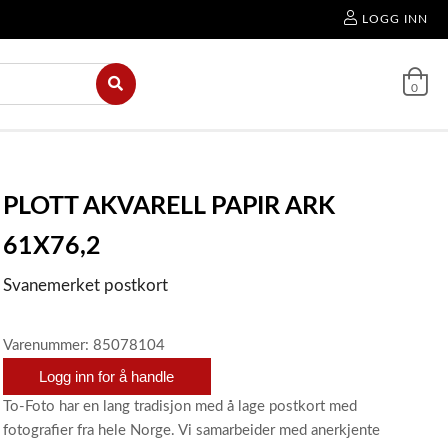
LOGG INN
0
PLOTT AKVARELL PAPIR ARK
61X76,2
Svanemerket postkort
Varenummer: 85078104
Logg inn for å handle
To-Foto har en lang tradisjon med å lage postkort med
fotografier fra hele Norge. Vi samarbeider med anerkjente