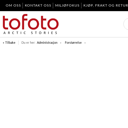
OM OSS
KONTAKT OSS
MILJØFOKUS
KJØP, FRAKT OG RETU
« Tilbake
Du er her:
Administrasjon
Forstørrelse