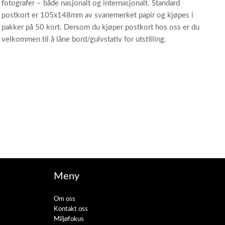
fotografer – både nasjonalt og internasjonalt. Standard
postkort er 105x148mm av svanemerket papir og kjøpes i
pakker på 50 kort. Dersom du kjøper postkort hos oss er du
velkommen til å låne bord/gulvstativ for utstilling.
Meny
Om oss
Kontakt oss
Miljøfokus