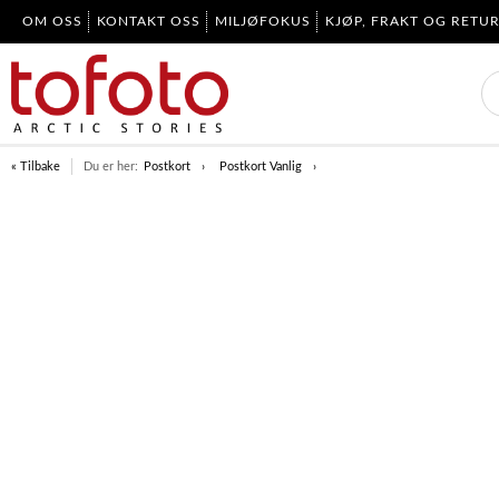
OM OSS
KONTAKT OSS
MILJØFOKUS
KJØP, FRAKT OG RETU
« Tilbake
Du er her:
Postkort
Postkort Vanlig