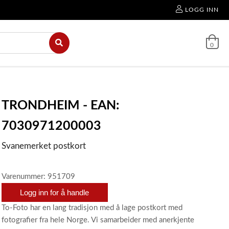
LOGG INN
0
TRONDHEIM - EAN:
7030971200003
Svanemerket postkort
Varenummer: 951709
Logg inn for å handle
To-Foto har en lang tradisjon med å lage postkort med
fotografier fra hele Norge. Vi samarbeider med anerkjente