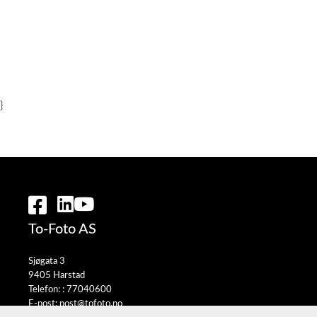
}
To-Foto AS
Sjøgata 3
9405 Harstad
Telefon: :
77040600
E-post:
post@tofoto.no