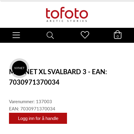
0
NYHET
MAGNET XL SVALBARD 3 - EAN:
7030971370034
Varenummer: 137003
EAN: 7030971370034
Logg inn for å handle