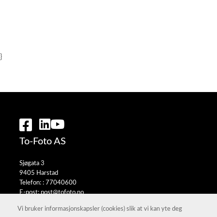
}
To-Foto AS
Sjøgata 3
9405 Harstad
Telefon: :
77040600
E-post:
post@tofoto.no
Selgerportal
Vi bruker informasjonskapsler (cookies) slik at vi kan yte deg