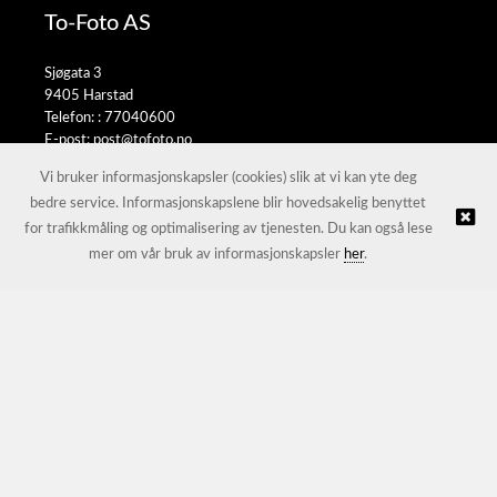
To-Foto AS
Sjøgata 3
9405 Harstad
Telefon: :
77040600
E-post:
post@tofoto.no
Selgerportal
Vi bruker informasjonskapsler (cookies) slik at vi kan yte deg
bedre service. Informasjonskapslene blir hovedsakelig benyttet
for trafikkmåling og optimalisering av tjenesten. Du kan også lese
© To-Foto AS |
Nettbutikk levert av Kréatif
mer om vår bruk av informasjonskapsler
her
.